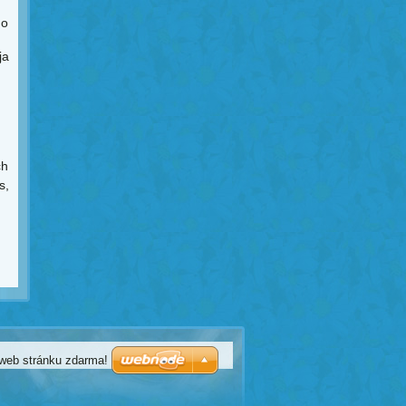
ho
ja
ch
s,
 web stránku zdarma!